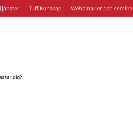
Tjänster
Tuff Kunskap
Webbinarier och seminar
assar dig?