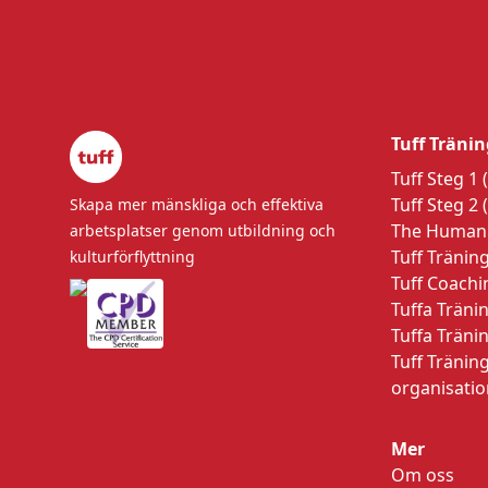
Tuff Träni
Tuff Steg 1
Tuff Steg 2 
Skapa mer mänskliga och effektiva
The Human
arbetsplatser genom utbildning och
Tuff Tränin
kulturförflyttning
Tuff Coachi
Tuffa Träni
Tuffa Träni
Tuff Träning
organisati
Mer
Om oss