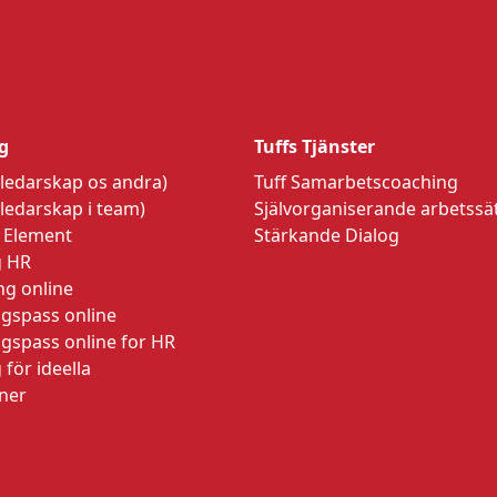
ng
Tuffs Tjänster
 (ledarskap os andra)
Tuff Samarbetscoaching
(ledarskap i team)
Självorganiserande arbetssä
 Element
Stärkande Dialog
g HR
ng online
ngspass online
ngspass online for HR
 för ideella
oner