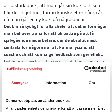
är ju stark dock, att man går sin kurs och sen
blir det inget mer, förrän kanske efter några år
då man går en ny kurs på några dagar.
Det blir så tydligt för alla chefer att det är förmågor
man behöver träna för att bli bättre på att få
självgående medarbetare, där de absolut mest
centrala förmågorna är att kunna lyssna, att
coacha och att kunna ge feedback som ger effekt.
Det finns så mycket affärsresultat att hämta om man
är beredd att fortsätta träna. Att träna på sina
kommunikationsförmågor ungefär som man går till
gymmet och tränar kan ge effekter som kan påverka
Samtycke
Information
Om
hela din arbetsvardag för att inte tala om dina
affärsresultat.
Denna webbplats använder cookies
Därför har vi nu utformat en träningsstruktur där du
Vi använder enhetsidentifierare för att anpassa innehållet
kan komma till oss på ”Tuff-gymmet” och få