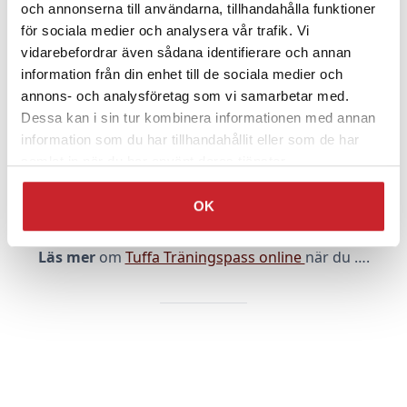
och annonserna till användarna, tillhandahålla funktioner
regelbunden träning, så att du hela tiden utvecklar din
för sociala medier och analysera vår trafik. Vi
skicklighet i de förmågor som behövs för att styrka
vidarebefordrar även sådana identifierare och annan
och coacha dina medarbetare.
information från din enhet till de sociala medier och
annons- och analysföretag som vi samarbetar med.
Dessa kan i sin tur kombinera informationen med annan
information som du har tillhandahållit eller som de har
Vill du komma i kontakt med oss?
samlat in när du har använt deras tjänster.
Maila oss
på
info@tuffledarskapstraning.se
eller ring
OK
oss tel. 08-446 16 20.
Läs mer
om
Tuffa Träningspass online
när du ….